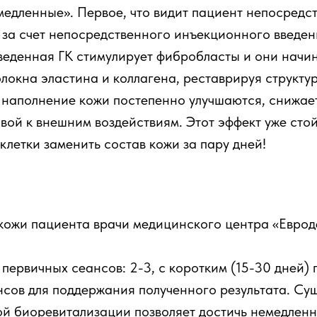
«медленные». Первое, что видит пациент непосред
 за счет непосредственного инъекционного введени
введенная ГК стимулирует фибробласты и они нач
локна эластина и коллагена, реставрируя структу
и наполнение кожи постепенно улучшаются, снижае
ой к внешним воздействиям. Этот эффект уже стойк
 клетки заменить состав кожи за пару дней!
 кожи пациента врачи медицинского центра «Евро
ервичных сеансов: 2-3, с коротким (15-30 дней) 
нсов для поддержания полученного результата. Су
й биоревитализации позволяет достичь немедленн