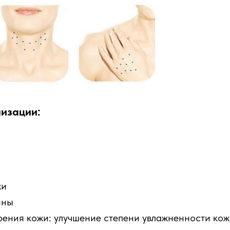
изации:
жи
ины
ения кожи: улучшение степени увлажненности кож