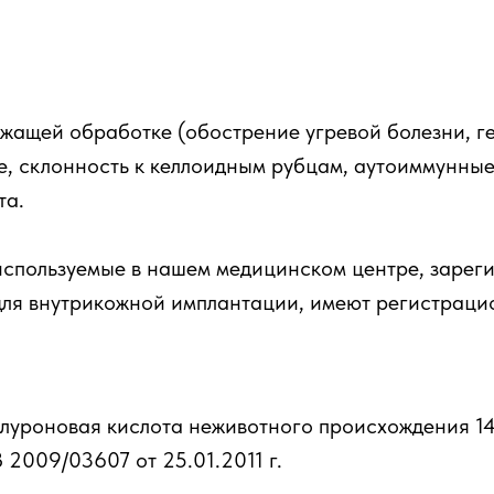
жащей обработке (обострение угревой болезни, гер
е, склонность к келлоидным рубцам, аутоиммунны
та.
используемые в нашем медицинском центре, заре
для внутрикожной имплантации, имеют регистраци
луроновая кислота неживотного происхождения 14 
009/03607 от 25.01.2011 г.